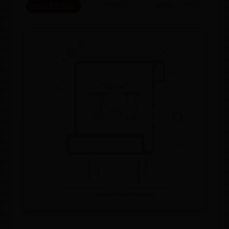
16:06:17
admin
5127
365bet有没有app