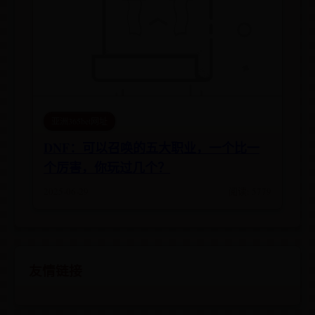
亚洲365bet网址
DNF：可以召唤的五大职业，一个比一
个厉害，你玩过几个？
2025-06-29
阅读: 5779
友情链接