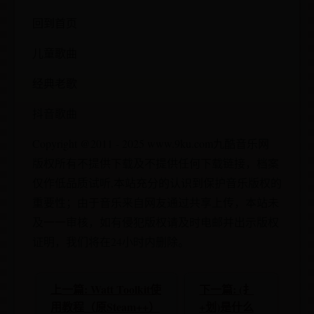
回到首页
儿童歌曲
经典老歌
抖音歌曲
Copyright @2011 - 2025 www.9ku.com九酷音乐网
版权所有不提供下载及不提供任何下载链接，档案
仅作低品质试听,本站充分的认识到保护音乐版权的
重要性；由于音乐来自网友通过共享上传，本站未
及一一审核，如有侵犯版权请及时电邮并出示版权
证明，我们将在24小时内删除。
上一篇: Watt Toolkit使
下一篇: (扌
用教程（原Steam++）
+划)是什么