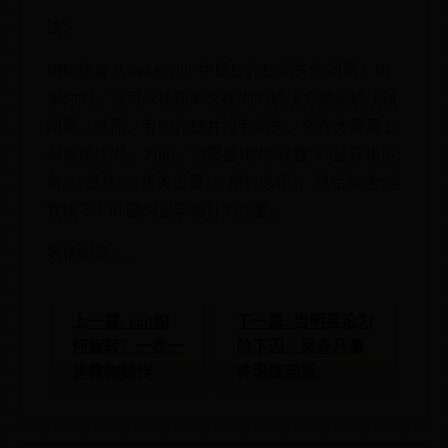
读：
如何修复 Windows 11 中鼠标光标消失的问题？如
果你的，您可以按照本文提到的解决方案来解决该
问题。然而，有时光标并没有消失，但在大屏幕上
却很难找到。为此，您需要转到“设置”>“蓝牙和设
备”>“鼠标”>“相关设置”>“指针选项”，然后勾选“当
我按下 Ctrl 键时显示指针的位置。
另请阅读：。
上一篇: cad如
下一篇: 当明星沦为
何旋转？一步一
阶下囚：吴亦凡事
步教你操作
件深度剖析。