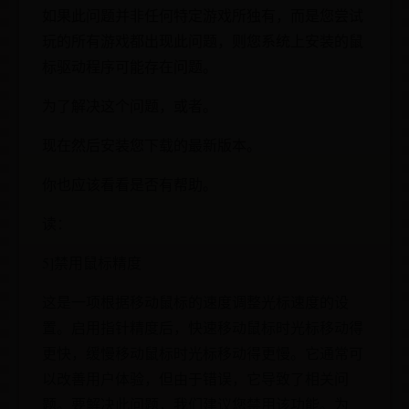
如果此问题并非任何特定游戏所独有，而是您尝试
玩的所有游戏都出现此问题，则您系统上安装的鼠
标驱动程序可能存在问题。
为了解决这个问题，或者。
现在然后安装您下载的最新版本。
你也应该看看是否有帮助。
读：
5]禁用鼠标精度
这是一项根据移动鼠标的速度调整光标速度的设
置。启用指针精度后，快速移动鼠标时光标移动得
更快，缓慢移动鼠标时光标移动得更慢。它通常可
以改善用户体验，但由于错误，它导致了相关问
题。要解决此问题，我们建议您禁用该功能。为