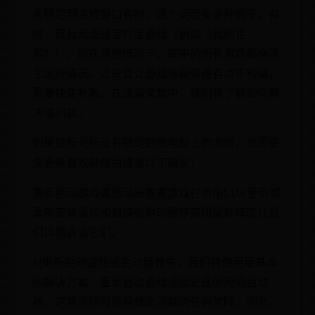
未锁定到游戏窗口有时。这个问题有多种例子。有
时，鼠标无法锁定特定游戏（例如《我的世
界》），而在其他情况下，库中的所有游戏都会发
生这种情况。这只会让游戏体验变得有点不和谐，
需要快速补救。在这篇文章中，我们将了解如何解
决该问题。
如果鼠标光标没有锁定到您电脑上的游戏，您需要
先更新游戏并然后遵循以下建议：
重新启动游戏或启动器重置游戏栏启用LUA更新或
重新安装鼠标和触摸板驱动程序禁用鼠标精度让我
们详细谈谈它们。
1]重新启动游戏或启动器首先，我们将使用最基本
的解决方案：重新启动游戏或您正在使用的启动
器。这将消除可能导致此问题的任何故障。因此，