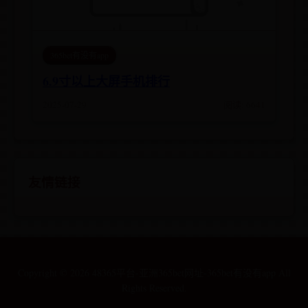
365bet有没有app
6.9寸以上大屏手机排行
2025-07-29
阅读: 6641
友情链接
Copyright ©
2026
48365平台-亚洲365bet网址-365bet有没有app All
Rights Reserved.