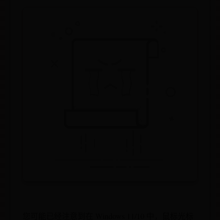
您可能已经注意到在 Windows 11/10 中，鼠标光标