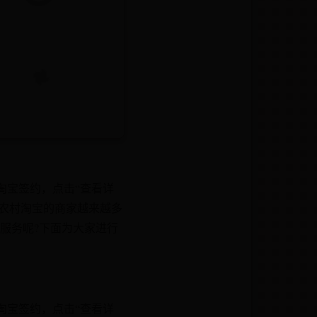
淘宝签约，点击“查看详
入农村淘宝的商家越来越多
服务呢?下面为大家进行
淘宝签约，点击“查看详