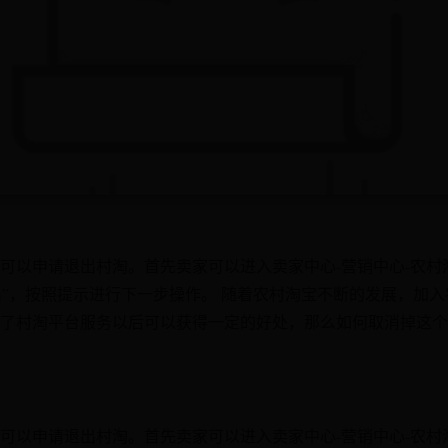
可以申请退出村淘。首先卖家可以进入卖家中心-营销中心-农村
退出”，按照提示进行下一步操作。 随着农村淘宝不断的发展，加
了村淘平台服务以后可以获得一定的好处，那么如何取消掉这个
可以申请退出村淘。首先卖家可以进入卖家中心-营销中心-农村