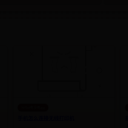
365bet有没有app
手机怎么连接无线打印机