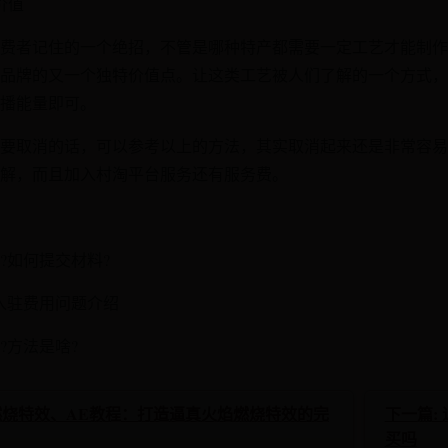
价值
费者记住的一个绝招，不管是哪种特产都需要一定工艺才能制作
品牌的又一个独特价值点。让这类工艺被人们了解的一个方式，
播能量即可。
要取消的话，可以参考以上的方法，其实取消起来还是非常容易
解，而且加入村淘平台服务还有服务费。
?如何提交材料?
入驻费用问题介绍
?方法是啥?
焰燃烧特效、AE教程：打造逼真火焰燃烧特效的完
下一篇:
买吗