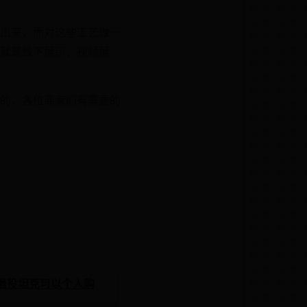
出来，而对这些工艺做一
就是线下展示、视频展
的，各位商家们有需要的
 退役坦克可以个人购