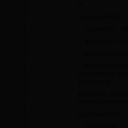
情”
进入右上角“申请退出”
1、点击“申请退出”：
2、签署退出协议，点击
3、填写退出类型和理由
4、然后就可以等待退出
农村淘宝相关交易，同时
卖家的退出申请。
需要注意的是，在成功退
按照平台协议收取软件服
村淘运营有哪些技巧?
1、注重原产地价值