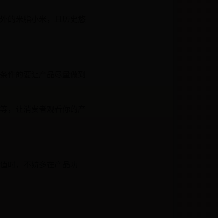
外的米脂小米，且历史悠
条件的要让产品尽量做到
等，让消费者观看你的产
值时，不妨多在产品功